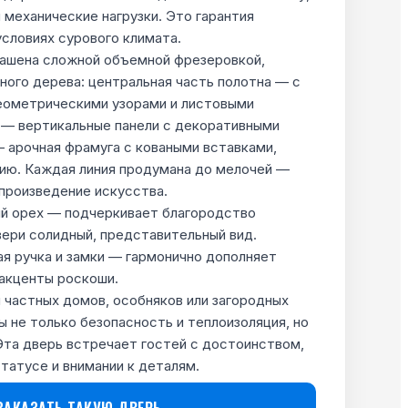
 механические нагрузки. Это гарантия
условиях сурового климата.
ашена сложной объемной фрезеровкой,
ого дерева: центральная часть полотна — с
еометрическими узорами и листовыми
 — вертикальные панели с декоративными
— арочная фрамуга с коваными вставками,
ию. Каждая линия продумана до мелочей —
 произведение искусства.
й орех — подчеркивает благородство
вери солидный, представительный вид.
я ручка и замки — гармонично дополняет
 акценты роскоши.
 частных домов, особняков или загородных
 не только безопасность и теплоизоляция, но
Эта дверь встречает гостей с достоинством,
статусе и внимании к деталям.