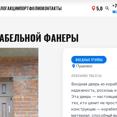
+7
5,0
АЛОГ
АКЦИИ
ПОРТФОЛИО
КОНТАКТЫ
РАБЕЛЬНОЙ ФАНЕРЫ
ВХОДНЫЕ ГРУППЫ
Пушкино
ОПИСАНИЕ РАБОТЫ
Входная дверь из кора
надежность, роскошь и
Эта дверь — настоящий
тех, кто ценит не прос
конструкции — корабел
материал, способный в