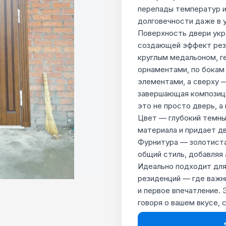
перепады температур и
долговечности даже в 
Поверхность двери укр
создающей эффект резн
круглым медальоном, г
орнаментами, по бокам
элементами, а сверху 
завершающая композиц
это не просто дверь, а
Цвет — глубокий темны
материала и придает д
Фурнитура — золотиста
общий стиль, добавляя
Идеально подходит для
резиденций — где важны
и первое впечатление. 
говоря о вашем вкусе, 